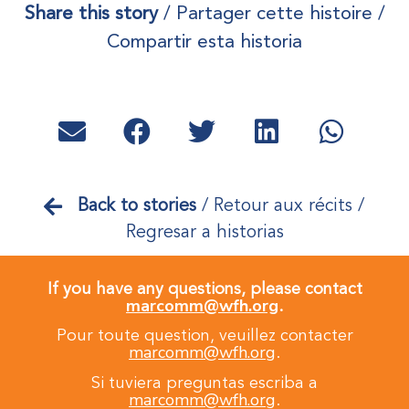
Share this story
/ Partager cette histoire /
Compartir esta historia
Back to stories
/
Retour aux récits /
Regresar a historias
If you have any questions, please contact
marcomm@wfh.org
.
Pour toute question, veuillez contacter
marcomm@wfh.org
.
Si tuviera preguntas escriba a
marcomm@wfh.org
.