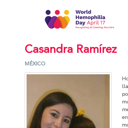
Casandra Ramírez
MÉXICO
Ho
ll
po
mu
me
en
mo