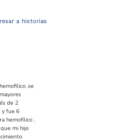
resar a historias
emofilico ,se
 mayores
és de 2
 y fue 6
 hemofilico ,
que mi hijo
ocimiento