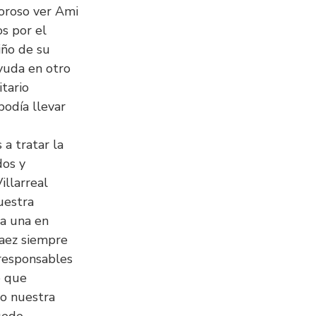
oroso ver Ami
os por el
iño de su
yuda en otro
itario
podía llevar
a tratar la
dos y
illarreal
uestra
da una en
Paez siempre
responsables
e que
io nuestra