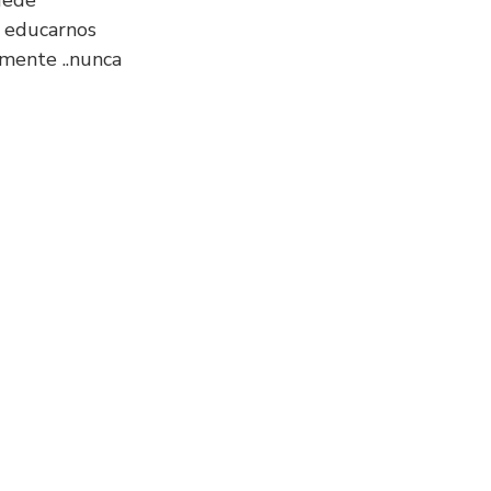
uede
r educarnos
amente ..nunca