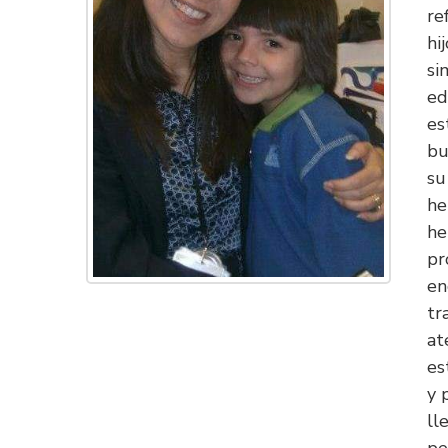
re
hi
si
ed
es
bu
su
he
he
pr
en
tr
at
es
y 
ll