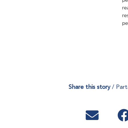
pe
re
re
pe
Share this story
/ Part