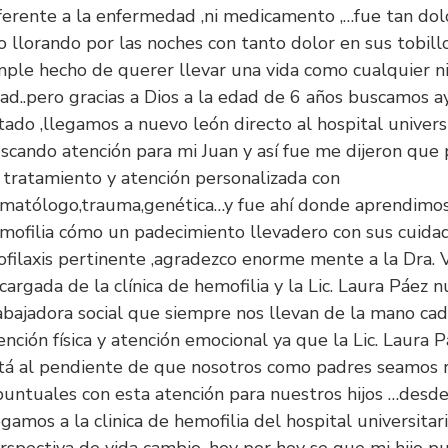
ferente a la enfermedad ,ni medicamento ,…fue tan dol
jo llorando por las noches con tanto dolor en sus tobill
mple hecho de querer llevar una vida como cualquier n
ad..pero gracias a Dios a la edad de 6 años buscamos a
tado ,llegamos a nuevo león directo al hospital univers
scando atención para mi Juan y así fue me dijeron que 
 tratamiento y atención personalizada con
matólogo,trauma,genética…y fue ahí donde aprendimos 
mofilia cómo un padecimiento llevadero con sus cuida
ofilaxis pertinente ,agradezco enorme mente a la Dra. V
cargada de la clínica de hemofilia y la Lic. Laura Páez n
abajadora social que siempre nos llevan de la mano ca
ención física y atención emocional ya que la Lic. Laura 
tá al pendiente de que nosotros como padres seamos 
puntuales con esta atención para nuestros hijos …desd
egamos a la clinica de hemofilia del hospital universitar