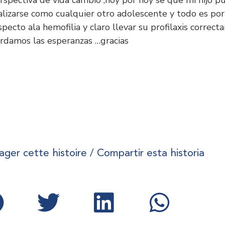
rspectiva de vida cambio ,hoy por hoy se que mi hijo p
alizarse como cualquier otro adolescente y todo es po
specto ala hemofilia y claro llevar su profilaxis correct
rdamos las esperanzas …gracias
ager cette histoire / Compartir esta historia