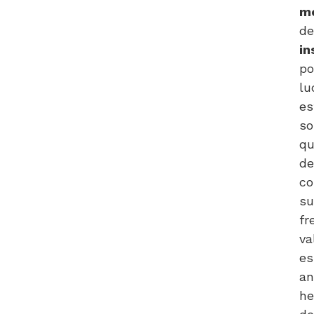
mo
de
in
po
lu
es
so
qu
de
co
su
fr
va
es
an
he