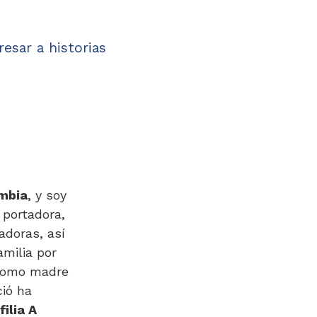
resar a historias
ombia
, y soy
 portadora,
adoras, así
milia por
 como madre
ió ha
ilia A