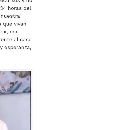
recursos y no
 24 horas del
 nuestra
s que vivan
dir, con
rente al caso
 y esperanza,