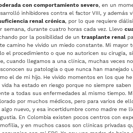
derada con comportamiento severo
, en un mom
sarrolló inhibidores contra el factor VIII, y además v
suficiencia renal crónica
, por lo que requiere diális
r semana, durante cuatro horas cada vez. Llevo
cu
chando por la posibilidad de un
trasplante renal
pa
te camino he vivido un miedo constante. Mi mayor 
lo el procedimiento o que no autoricen su cirugía, 
e, cuando llegamos a una clínica, muchas veces no
sconocen su patología o que nunca han manejado 
mo el de mi hijo. He vivido momentos en los que he
 vida ha estado en riesgo porque no siempre saben
ente a todas sus enfermedades al mismo tiempo. Mi 
lorado por muchos médicos, pero para varios de ell
 algo nuevo, y esa incertidumbre como madre me ll
gustia. En Colombia existen pocos centros con expe
mofilia, y en muchos casos son clínicas privadas 