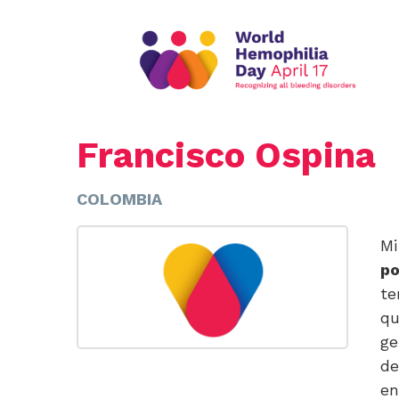
Francisco Ospina
COLOMBIA
Mi
po
te
qu
ge
d
en