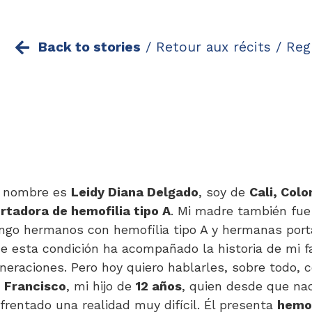
Back to stories
/
Retour aux récits /
Reg
 nombre es
Leidy Diana Delgado
, soy de
Cali, Col
rtadora de hemofilia tipo A
. Mi madre también fue
ngo hermanos con hemofilia tipo A y hermanas port
e esta condición ha acompañado la historia de mi fa
neraciones. Pero hoy quiero hablarles, sobre todo,
e
Francisco
, mi hijo de
12 años
, quien desde que nac
frentado una realidad muy difícil. Él presenta
hemof