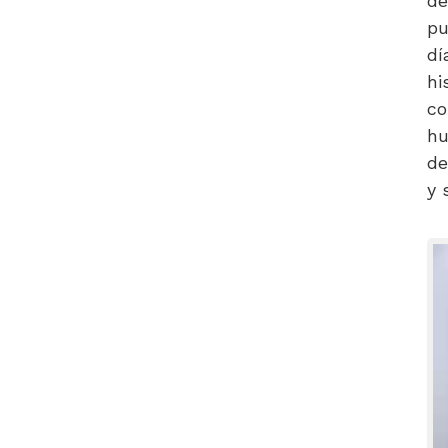
de
pu
dí
hi
co
hu
de
y 