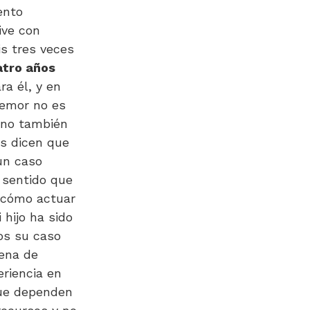
ento
ive con
is tres veces
atro años
ra él, y en
temor no es
sino también
s dicen que
un caso
 sentido que
 cómo actuar
hijo ha sido
os su caso
ena de
riencia en
que dependen